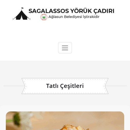
Skip
to
content
Sagalassos Yörük Çadırı
Tatlı Çeşitleri