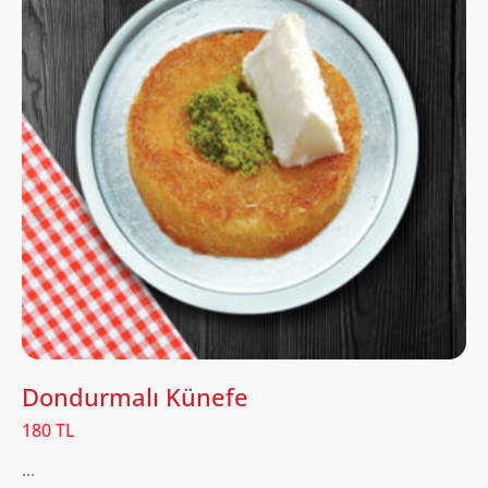
Dondurmalı Künefe
180 TL
...