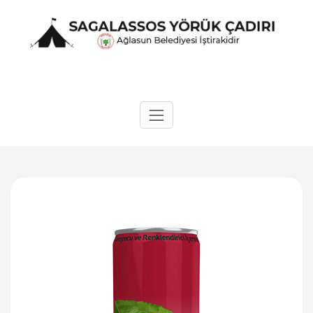
Skip
to
content
Sagalassos Yörük Çadırı