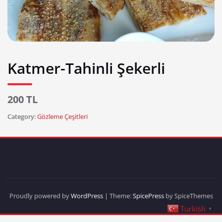
Katmer-Tahinli Şekerli
200 TL
Category:
Gözleme Çeşitleri
Proudly powered by
WordPress
| Theme:
SpicePress
by SpiceThemes
Turkish
▼