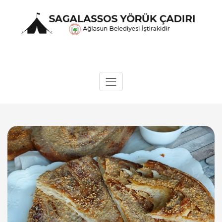
Skip
to
content
Sagalassos Yörük Çadırı