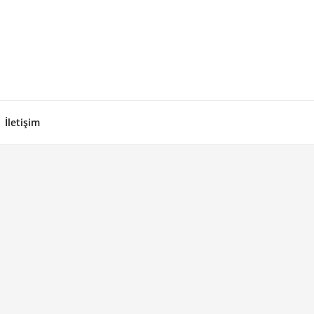
galassos Yörük Çadırı
İletişim