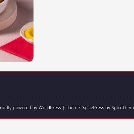
roudly powered by
WordPress
| Theme:
SpicePress
by SpiceThem